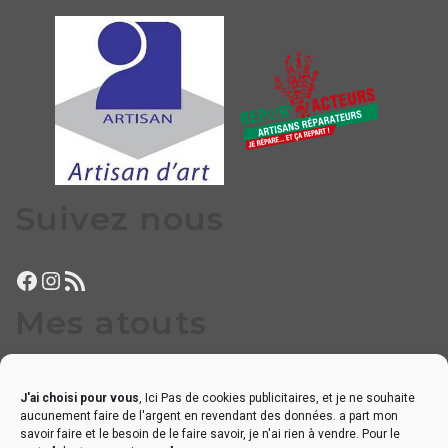
Suivez nous
Facebook
Instagram
Flux RSS
Mes atouts
Proximité, disponibilité
J'ai choisi pour vous
, Ici Pas de cookies publicitaires, et je ne souhaite
Petits dépannages sans délai
aucunement faire de l'argent en revendant des données. a part mon
Réglages appréciés par les musiciens locaux les plus exigeants
savoir faire et le besoin de le faire savoir, je n'ai rien à vendre. Pour le