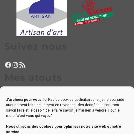
Suivez nous
Facebook
Instagram
Flux RSS
Mes atouts
Proximité, disponibilité
J'ai choisi pour vous
, Ici Pas de cookies publicitaires, et je ne souhaite
Petits dépannages sans délai
aucunement faire de l'argent en revendant des données. a part mon
Réglages appréciés par les musiciens locaux les plus exigeants
savoir faire et le besoin de le faire savoir, je n'ai rien à vendre. Pour le
reste "c'est vous qui voyez"
Mes références
Nous utilisons des cookies pour optimiser notre site web et notre
service.