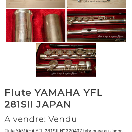
Flute YAMAHA YFL
281SII JAPAN
A vendre: Vendu
Flute YAMAHA YFL 281SII N° 320497 fabriquée au Japon.