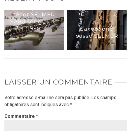
Saxophone
ténor SELMER
SA80 série III de
1998
Saxophone
basse SELMER
LAISSER UN COMMENTAIRE
Votre adresse e-mail ne sera pas publiée.
Les champs
obligatoires sont indiqués avec
*
Commentaire
*