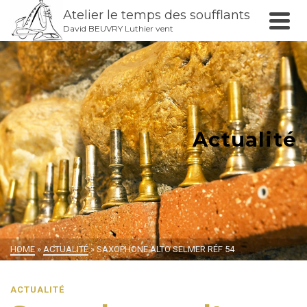
Atelier le temps des soufflants
David BEUVRY Luthier vent
Actualité
HOME
»
ACTUALITÉ
»
SAXOPHONE ALTO SELMER RÉF 54
ACTUALITÉ