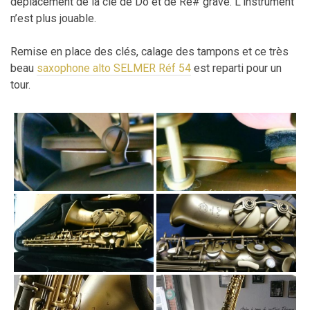
déplacement de la clé de Do et de Ré# grave. L’instrument
n’est plus jouable.
Remise en place des clés, calage des tampons et ce très
beau
saxophone alto SELMER Réf 54
est reparti pour un
tour.